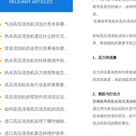
RELEVANT ARTICLES
着管道直径的减小，这种
选。
安康效率高热水高压清洗
气动高压清洗机清洗介质水有哪些优点
影响高压清洗机清洗小直
热水高压清洗机通过什么样方式来实现增压呢
率、降低能耗的重要手段
管道清洗机的这些注意事项你都落实到位了吗
1、压力和流量
热水高压清洗机在特殊领域中的应用
压力和流量虽然和功率都
热水高压清洗机压力突然降低怎么回事
高清洗速度，就必须提高
高压清洗机在各行业发挥着重要的作用
2、靶距与打击力
高压清洗机的零部件在清洗过后还需要注意什么
安康效率高热水高压清洗
通过增大射流起始段长度
如何提高清堵高压清洗机的清洗效果？
压水碰到管道内壁后，由
进口高压清洗机采用了哪些铺助系统
洗点和射流的靶距重合。
进口高压清洗机要怎样维护保养才算合理呢