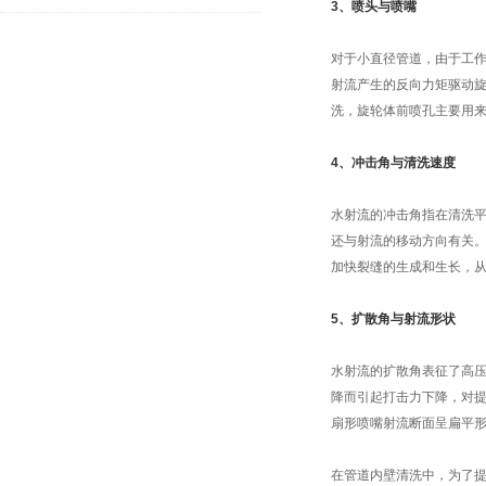
3、喷头与喷嘴
对于小直径管道，由于工
射流产生的反向力矩驱动
洗，旋轮体前喷孔主要用
4、冲击角与清洗速度
水射流的冲击角指在清洗
还与射流的移动方向有关
加快裂缝的生成和生长，
5、扩散角与射流形状
水射流的扩散角表征了高
降而引起打击力下降，对
扇形喷嘴射流断面呈扁平
在管道内壁清洗中，为了