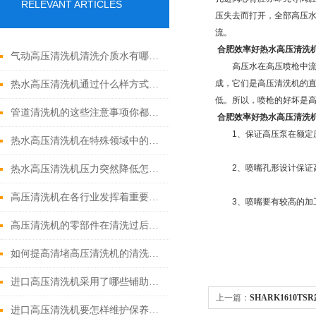
RELEVANT ARTICLES
压失去而打开，全部高压
流。
合肥效率好热水高压清洗
气动高压清洗机清洗介质水有哪些优点
高压水在高压喷枪中流动
成，它们是高压清洗机的
热水高压清洗机通过什么样方式来实现增压呢
低。所以，喷枪的好坏是
管道清洗机的这些注意事项你都落实到位了吗
合肥效率好热水高压清洗
1、保证高压泵在额定压
热水高压清洗机在特殊领域中的应用
2、喷嘴孔形设计保证高
热水高压清洗机压力突然降低怎么回事
高压清洗机在各行业发挥着重要的作用
3、喷嘴要有较高的加工
高压清洗机的零部件在清洗过后还需要注意什么
如何提高清堵高压清洗机的清洗效果？
进口高压清洗机采用了哪些铺助系统
上一篇：
SHARK1610
进口高压清洗机要怎样维护保养才算合理呢