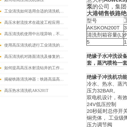
泵
的公司，集团
工业清洗如何选用合适的清洗机工艺
大港销售铁路绝
型号
高压水射流技术在疏浚工程应用中的五大特点
AKSKON200T
3
高压清洗机使用中出现异响，不要害怕！可能是这三种情况其中之一
清洗剂箱容量(L)
5
1
使用高压清洗机进行工业清洗的重要意义
绝缘子水冲洗设备
高压清洗机对路面清洗及修复的优势
套，蒸汽喷枪一套
如何提高高压水射流钻井的工作效率
绝缘子冲洗机
功
揭秘铁路清洗神器：铁路高温高压清洗机的神奇功能
冷水、热水、蒸汽
压力32BAR。
高压热水清洗机AKS201T
双电机设计，有
24V低压控制
20秒延时总停开
铜壳体， 工业级
压力调节阀