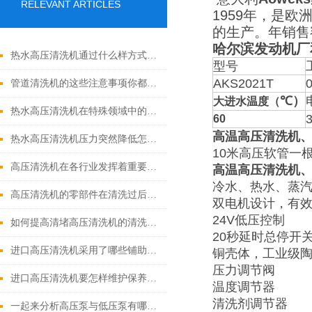
RELEVANT ARTICLES
1959年，是欧
的生产。年销售
哈尔滨发动机厂
热水高压清洗机通过什么样方式来实现增压呢
型号
AKS2021T
管道清洗机的这些注意事项你都落实到位了吗
℃）
大进水温度（
热水高压清洗机在特殊领域中的应用
60
高温高压清洗机
热水高压清洗机压力突然降低怎么回事
10米高压软管一
高压清洗机在各行业发挥着重要的作用
高温高压清洗机
冷水、热水、蒸汽
高压清洗机的零部件在清洗过后还需要注意什么
双电机设计，有
24V低压控制
如何提高清堵高压清洗机的清洗效果？
20秒延时总停开
进口高压清洗机采用了哪些铺助系统
铜壳体，工业级
压力调节阀
进口高压清洗机要怎样维护保养才算合理呢
温度调节器
清洗剂调节器
一起来分析高压泵与低压泵有哪些不同表现