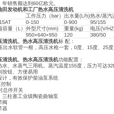
。年销售额达到60亿欧元。
油田发动机和工厂热水高压清洗机
工作压力（bar）
出水量(L/h)
热水/蒸汽
15AT
0-150
0-900
95/155
箱容量（L）
外型尺寸(mm)
重量(kg)
电压(V/HZ
950×640×950
120
380/50
压清洗机、热水高压清洗机
标 配：
高压出水软管一根，高压水枪一套，0度、15度、25
压清洗机、热水高压清洗机
功能配置：
热水、水蒸气三用机。蒸汽温度155度，压力可达32
制按钮、方便易用
设计，有效保护柴油泵系统
压控制
延时总停开关
，三柱塞工业级陶瓷曲轴泵
节阀
节器