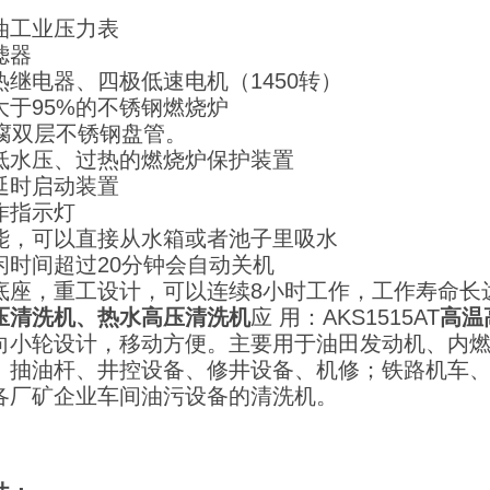
油工业压力表
滤器
热继电器、四极低速电机（1450转）
大于95%的不锈钢燃烧炉
耐腐双层不锈钢盘管。
低水压、过热的燃烧炉保护装置
延时启动装置
作指示灯
能，可以直接从水箱或者池子里吸水
闲时间超过20分钟会自动关机
底座，重工设计，可以连续8小时工作，工作寿命长达
压清洗机、热水高压清洗机
应 用：AKS1515AT
高温
向小轮设计，移动方便。主要用于油田发动机、内
、抽油杆、井控设备、修井设备、机修；铁路机车
各厂矿企业车间油污设备的清洗机。