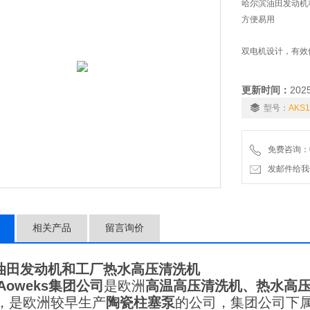
哈尔滨油田发动机
方便易用
双电机设计，有效
24V低压控制
更新时间：
202
型号：
AKS1
20秒延时总停开关
免费咨询：01
发邮件给我们：6
相关产品
留言询价
油田发动机和工厂热水高压清洗机
Aoweks
集团公司
是欧洲
高温高压清洗机、热水高
年，是欧洲较早生产
陶瓷柱塞泵
的公司，集团公司下