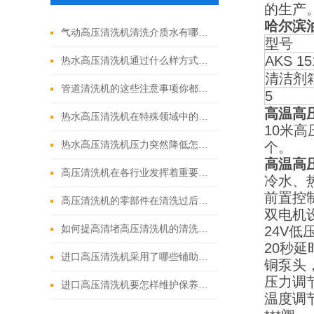
的生产
哈尔滨
气动高压清洗机清洗介质水有哪些优点
型号
AKS 15
热水高压清洗机通过什么样方式来实现增压呢
清洁剂
管道清洗机的这些注意事项你都落实到位了吗
5
高温高
热水高压清洗机在特殊领域中的应用
10米
热水高压清洗机压力突然降低怎么回事
个。
高温高
高压清洗机在各行业发挥着重要的作用
冷水、
前置控
高压清洗机的零部件在清洗过后还需要注意什么
双电机
如何提高清堵高压清洗机的清洗效果？
24V低
20秒
进口高压清洗机采用了哪些铺助系统
铜泵头
压力调
进口高压清洗机要怎样维护保养才算合理呢
温度调