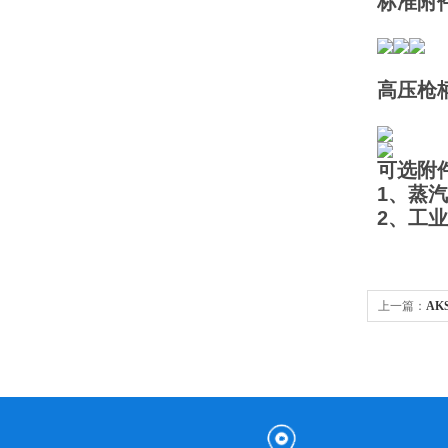
标准附
高压
可选附件
1、蒸
2、工
上一篇：
AK
子水冲洗设