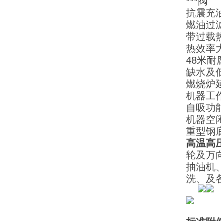
***阀
抗震充
燃油过
带过载
热效率
48米
缺水及
燃烧炉
机器工
自吸功
机器空
重型钢
高温高
轮及万
抽油机
洗、及