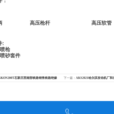
件：
枪柄 高压枪杆 高压软管（1
:
汽喷枪
业喷砂套件
SKON200T石家庄西南部铁路销售铁路绝缘
下一篇：
AKS2021哈尔滨发动机厂
备
机