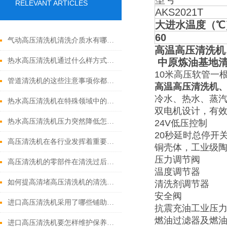
RELEVANT ARTICLES
AKS2021T
大进水温度（℃
60
气动高压清洗机清洗介质水有哪些优点
高温高压清洗机
热水高压清洗机通过什么样方式来实现增压呢
中原炼油基地
10米高压软管一
管道清洗机的这些注意事项你都落实到位了吗
高温高压清洗机
冷水、热水、蒸汽
热水高压清洗机在特殊领域中的应用
双电机设计，有
热水高压清洗机压力突然降低怎么回事
24V低压控制
20秒延时总停开
高压清洗机在各行业发挥着重要的作用
铜壳体，工业级
压力调节阀
高压清洗机的零部件在清洗过后还需要注意什么
温度调节器
如何提高清堵高压清洗机的清洗效果？
清洗剂调节器
安全阀
进口高压清洗机采用了哪些铺助系统
抗震充油工业压
燃油过滤器及燃
进口高压清洗机要怎样维护保养才算合理呢