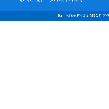
仓库地址：北京市大兴区西红门宏康路5号
北京中凯盈创石油设备有限公司 版权所