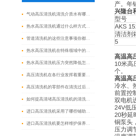
产。年
兴隆台
气动高压清洗机清洗介质水有哪些优点
型号
AKS 15
热水高压清洗机通过什么样方式来实现增压呢
清洁剂
管道清洗机的这些注意事项你都落实到位了吗
5
热水高压清洗机在特殊领域中的应用
高温高
热水高压清洗机压力突然降低怎么回事
10米
个。
高压清洗机在各行业发挥着重要的作用
高温高
冷水、
高压清洗机的零部件在清洗过后还需要注意什么
前置控
如何提高清堵高压清洗机的清洗效果？
双电机
24V低
进口高压清洗机采用了哪些铺助系统
20秒
铜泵头
进口高压清洗机要怎样维护保养才算合理呢
压力调