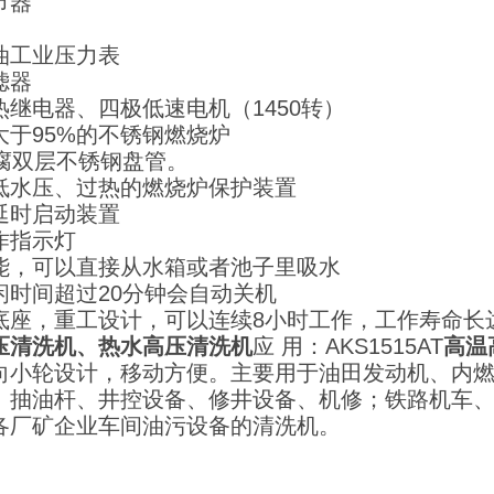
节器
油工业压力表
滤器
热继电器、四极低速电机（1450转）
大于95%的不锈钢燃烧炉
耐腐双层不锈钢盘管。
低水压、过热的燃烧炉保护装置
延时启动装置
作指示灯
能，可以直接从水箱或者池子里吸水
闲时间超过20分钟会自动关机
底座，重工设计，可以连续8小时工作，工作寿命长达
压清洗机、热水高压清洗机
应 用：AKS1515AT
高温
向小轮设计，移动方便。主要用于油田发动机、内
、抽油杆、井控设备、修井设备、机修；铁路机车
各厂矿企业车间油污设备的清洗机。