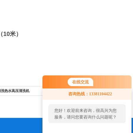
0米）
在线交流
您好！欢迎前来咨询，很高兴为您
地清洗热水高压清洗机
返回列表>>
咨询热线：13381104422
服务，请问您要咨询什么问题呢？
您好，看您停留很久了，是否找到
了需求产品，您可以直接在线与我
联系！