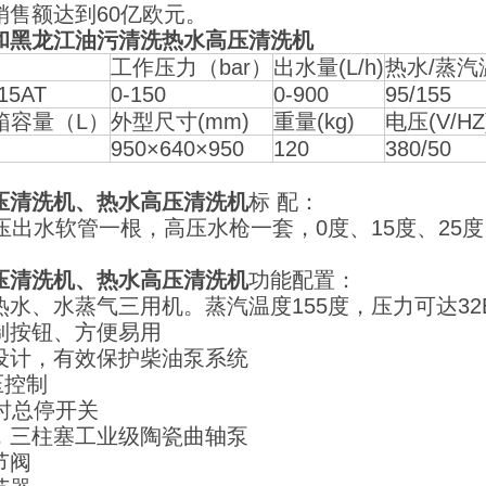
销售额达到60亿欧元。
和黑龙江油污清洗热水高压清洗机
工作压力（bar）
出水量(L/h)
热水/蒸汽
15AT
0-150
0-900
95/155
箱容量（L）
外型尺寸(mm)
重量(kg)
电压(V/HZ
950×640×950
120
380/50
压清洗机、热水高压清洗机
标 配：
高压出水软管一根，高压水枪一套，0度、15度、25
压清洗机、热水高压清洗机
功能配置：
热水、水蒸气三用机。蒸汽温度155度，压力可达32
制按钮、方便易用
设计，有效保护柴油泵系统
压控制
延时总停开关
，三柱塞工业级陶瓷曲轴泵
节阀