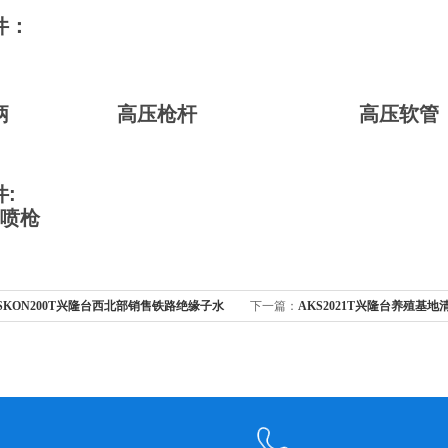
件：
枪柄 高压枪杆 高压软管（1
:
汽喷枪
SKON200T兴隆台西北部销售铁路绝缘子水
下一篇：
AKS2021T兴隆台养殖基