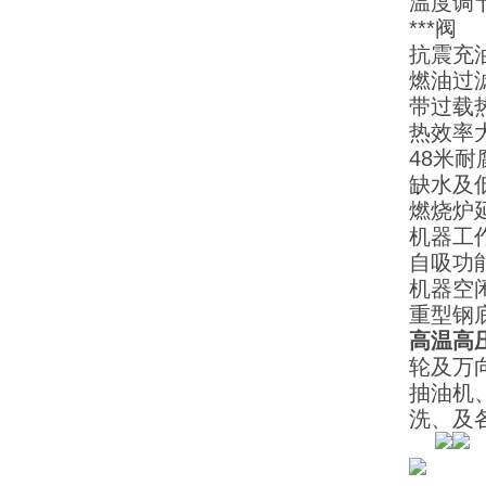
温度调
***阀
抗震充
燃油过
带过载
热效率
48米
缺水及
燃烧炉
机器工
自吸功
机器空
重型钢
高温高
轮及万
抽油机
洗、及