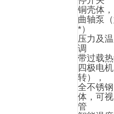
铜壳体，
曲轴泵（
*）
压力及温
调
带过载热
四极电机（
转），
全不锈钢
体，可视
管