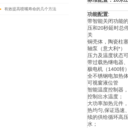
标准配置：10米
有效提高喷嘴寿命的几个方法
功能配置
:
带智能关闭功能
压和20秒延时总
关
铜壳体，陶瓷柱
轴泵（意大利*）
压力及温度状态
带过载热继电器
极电机（1400转
全不锈钢电加热
可视窗液位管
智能温度控制器，*
控制出水温度；
大功率加热元件
热均匀,保证迅速
续的供给循环高
水；