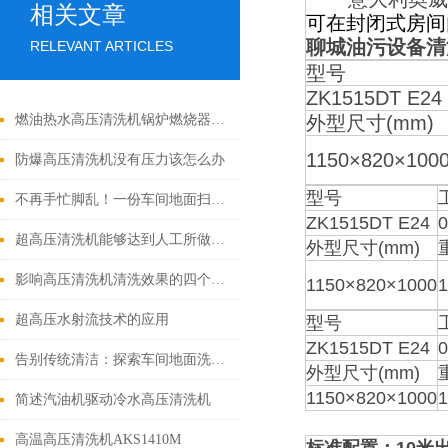
相关文章
可在封闭式房间
聊城油污设备清
RELEVANT ARTICLES
型号
ZK1515DT E24
燃油热水高压清洗机锅炉燃烧器维护的重要性
外型尺寸(mm)
1150×820×100
防爆高压清洗机没有压力该怎么办
型号
不再手忙脚乱！一份车间地面扫地机轻松上手指南！
ZK1515DT E24
0
超高压清洗机能够达到人工所做不到的使用效果
外型尺寸(mm)
影响高压清洗机清洗效果的四个因素
1150×820×1000
1
超高压水射流技术的应用
型号
ZK1515DT E24
0
告别传统清洁：探索车间地面洗地机的五大优势
外型尺寸(mm)
1150×820×1000
1
简述汽油机驱动冷水高压清洗机
高温高压清洗机AKS1410M