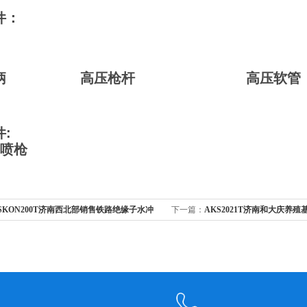
件：
枪柄 高压枪杆 高压软管（1
:
汽喷枪
SKON200T济南西北部销售铁路绝缘子水冲
下一篇：
AKS2021T济南和大庆养
洗机