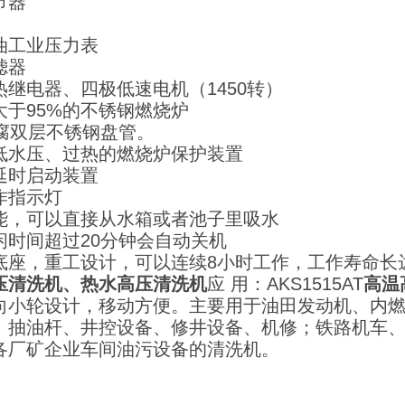
节器
油工业压力表
滤器
热继电器、四极低速电机（1450转）
大于95%的不锈钢燃烧炉
耐腐双层不锈钢盘管。
低水压、过热的燃烧炉保护装置
延时启动装置
作指示灯
能，可以直接从水箱或者池子里吸水
闲时间超过20分钟会自动关机
底座，重工设计，可以连续8小时工作，工作寿命长达
压清洗机、热水高压清洗机
应 用：AKS1515AT
高温
向小轮设计，移动方便。主要用于油田发动机、内
、抽油杆、井控设备、修井设备、机修；铁路机车
各厂矿企业车间油污设备的清洗机。