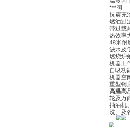
温度调
***阀
抗震充
燃油过
带过载
热效率
48米
缺水及
燃烧炉
机器工
自吸功
机器空
重型钢
高温高
轮及万
抽油机
洗、及