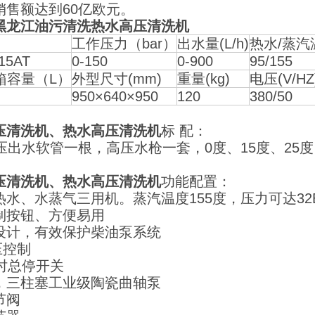
销售额达到60亿欧元。
黑龙江油污清洗热水高压清洗机
工作压力（bar）
出水量(L/h)
热水/蒸汽
15AT
0-150
0-900
95/155
箱容量（L）
外型尺寸(mm)
重量(kg)
电压(V/HZ
950×640×950
120
380/50
压清洗机、热水高压清洗机
标 配：
高压出水软管一根，高压水枪一套，0度、15度、25
压清洗机、热水高压清洗机
功能配置：
热水、水蒸气三用机。蒸汽温度155度，压力可达32
制按钮、方便易用
设计，有效保护柴油泵系统
压控制
延时总停开关
，三柱塞工业级陶瓷曲轴泵
节阀