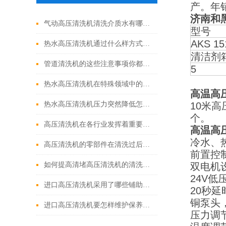
产。年
济南和
气动高压清洗机清洗介质水有哪些优点
型号
AKS 15
热水高压清洗机通过什么样方式来实现增压呢
清洁剂
管道清洗机的这些注意事项你都落实到位了吗
5
热水高压清洗机在特殊领域中的应用
高温高
热水高压清洗机压力突然降低怎么回事
10米
个。
高压清洗机在各行业发挥着重要的作用
高温高
冷水、
高压清洗机的零部件在清洗过后还需要注意什么
前置控
如何提高清堵高压清洗机的清洗效果？
双电机
24V低
进口高压清洗机采用了哪些铺助系统
20秒
铜泵头
进口高压清洗机要怎样维护保养才算合理呢
压力调