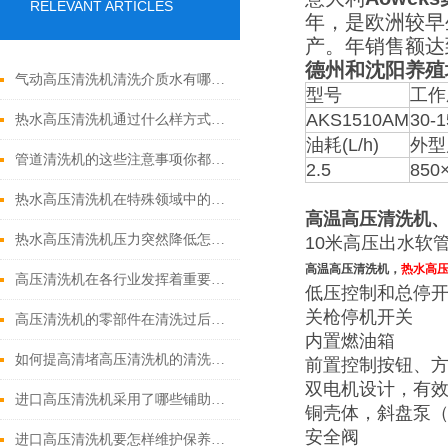
RELEVANT ARTICLES
年，是欧洲较早
产。年销售额达
德州和沈阳养殖
气动高压清洗机清洗介质水有哪些优点
型号
工作
AKS1510AM
30-1
热水高压清洗机通过什么样方式来实现增压呢
油耗(L/h)
外型
管道清洗机的这些注意事项你都落实到位了吗
2.5
850
热水高压清洗机在特殊领域中的应用
高温高压清洗机
热水高压清洗机压力突然降低怎么回事
10米高压出水软
高温高压清洗机，
热水高
高压清洗机在各行业发挥着重要的作用
低压控制和总停
关枪停机开关
高压清洗机的零部件在清洗过后还需要注意什么
内置燃油箱
如何提高清堵高压清洗机的清洗效果？
前置控制按钮、
双电机设计，有
进口高压清洗机采用了哪些铺助系统
铜壳体，斜盘泵
安全阀
进口高压清洗机要怎样维护保养才算合理呢