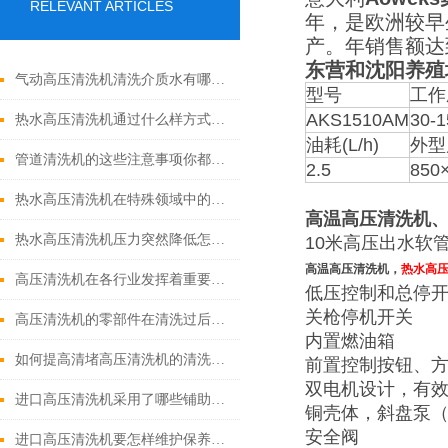
RELEVANT ARTICLES
年，是欧洲较早
产。年销售额达
东营和沈阳养殖
气动高压清洗机清洗介质水有哪些优点
型号
工作
AKS1510AM
30-1
热水高压清洗机通过什么样方式来实现增压呢
油耗(L/h)
外型
管道清洗机的这些注意事项你都落实到位了吗
2.5
850
热水高压清洗机在特殊领域中的应用
高温高压清洗机
热水高压清洗机压力突然降低怎么回事
10米高压出水软
高温高压清洗机，
热水高
高压清洗机在各行业发挥着重要的作用
低压控制和总停
关枪停机开关
高压清洗机的零部件在清洗过后还需要注意什么
内置燃油箱
如何提高清堵高压清洗机的清洗效果？
前置控制按钮、
双电机设计，有
进口高压清洗机采用了哪些铺助系统
铜壳体，斜盘泵
安全阀
进口高压清洗机要怎样维护保养才算合理呢