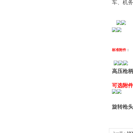
车、机
标准附件
：
高压枪柄
可选附
旋转枪