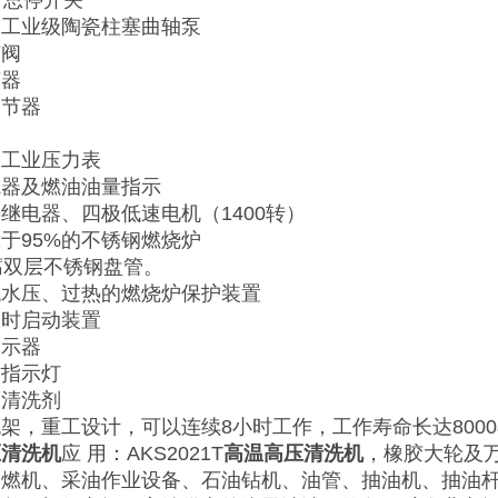
时总停开关
，工业级陶瓷柱塞曲轴泵
节阀
节器
调节器
油工业压力表
滤器及燃油油量指示
继电器、四极低速电机（1400转）
于95%的不锈钢燃烧炉
腐双层不锈钢盘管。
低水压、过热的燃烧炉保护装置
延时启动装置
指示器
作指示灯
送清洗剂
架，重工设计，可以连续8小时工作，工作寿命长达800
压清洗机
应 用：AKS2021T
高温高压清洗机
，
橡胶大轮及
内燃机、采油作业设备、石油钻机、油管、抽油机、抽油