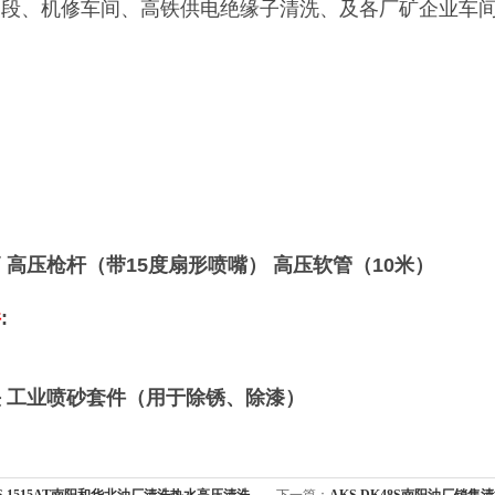
务段、机修车间、高铁供电绝缘子清洗、及各厂矿企业车
 高压枪杆（带15度扇形喷嘴） 高压软管（10米）
件
:
头
工业喷砂套件（用于除锈、除漆）