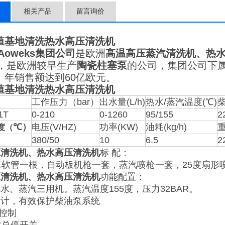
相关产品
留言询价
殖基地清洗热水高压清洗机
Aoweks集团公司
是欧洲
高温高压蒸汽清洗机、热
年，是欧洲较早生产
陶瓷柱塞泵
的公司，集团公司下
。年销售额达到60亿欧元。
殖基地清洗热水高压清洗机
工作压力（bar）
出水量(L/h)
热水/蒸汽温度(℃)
柴
1T
0-210
0-1260
95/155
2
℃）
电压(V/HZ)
功率(KW)
油耗(kg/h)
重
度（
380/50
10
6.5
2
压清洗机、热水高压清洗机
标 配：
压软管一根，自动板机枪一套，蒸汽喷枪一套，25度扇形
压清洗机、热水高压清洗机
功能配置：
水、蒸汽三用机。蒸汽温度155度，压力32BAR。
设计，有效保护柴油泵系统
压控制