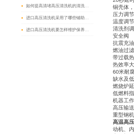
20秒延
如何提高清堵高压清洗机的清洗效果？
铜壳体
压力调
进口高压清洗机采用了哪些铺助系统
温度调
清洗剂
进口高压清洗机要怎样维护保养才算合理呢
安全阀
抗震充
燃油过
带过载热
热效率大
60米耐
缺水及
燃烧炉
低燃料
机器工
高压输
重型钢机
高温高
动机、