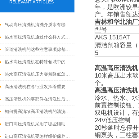
RELEVANT ARTICLES
年，是欧洲较早
产。年销售额达
吉林和华北油厂
气动高压清洗机清洗介质水有哪些优点
型号
AKS 1515AT
热水高压清洗机通过什么样方式来实现增压呢
清洁剂箱容量（
管道清洗机的这些注意事项你都落实到位了吗
5
热水高压清洗机在特殊领域中的应用
高温高压清洗机
热水高压清洗机压力突然降低怎么回事
10米高压出水
个。
高压清洗机在各行业发挥着重要的作用
高温高压清洗机
冷水、热水、水
高压清洗机的零部件在清洗过后还需要注意什么
前置控制按钮、
如何提高清堵高压清洗机的清洗效果？
双电机设计，有
24V低压控制
进口高压清洗机采用了哪些铺助系统
20秒延时总停
铜泵头，三柱塞
进口高压清洗机要怎样维护保养才算合理呢