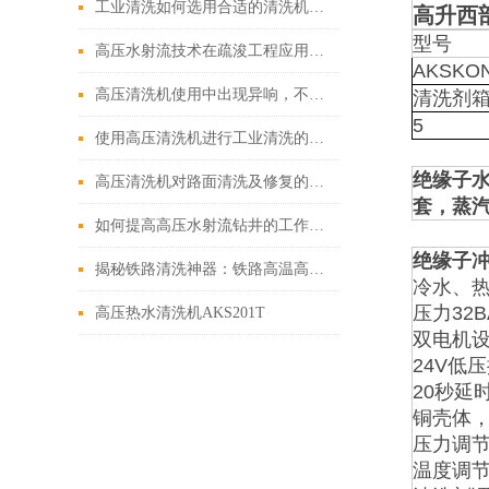
工业清洗如何选用合适的清洗机工艺
高升西
型号
高压水射流技术在疏浚工程应用中的五大特点
AKSKON
高压清洗机使用中出现异响，不要害怕！可能是这三种情况其中之一
清洗剂箱
5
使用高压清洗机进行工业清洗的重要意义
绝缘子水
高压清洗机对路面清洗及修复的优势
套，蒸汽
如何提高高压水射流钻井的工作效率
绝缘子
揭秘铁路清洗神器：铁路高温高压清洗机的神奇功能
冷水、热
压力32B
高压热水清洗机AKS201T
双电机
24V低
20秒延
铜壳体，
压力调
温度调