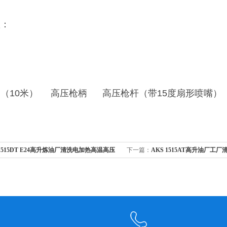
置：
（10米） 高压枪柄 高压枪杆（带15度扇形喷嘴）
1515DT E24高升炼油厂清洗电加热高温高压
下一篇：
AKS 1515AT高升油厂工