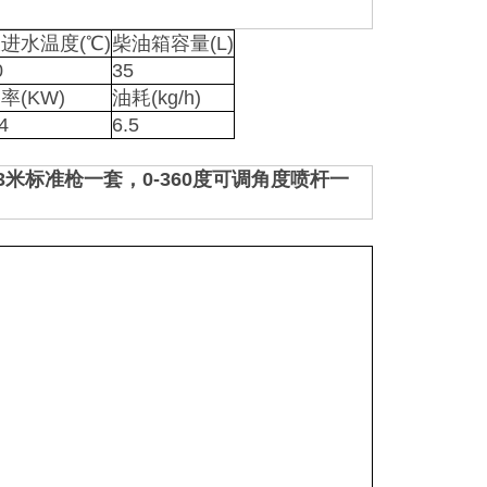
进水温度(℃)
柴油箱容量(L)
0
35
率(KW)
油耗(kg/h)
4
6.5
米标准枪一套，0-360度可调角度喷杆一