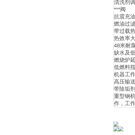
清洗剂
***阀
抗震充
燃油过
带过载热
热效率大
48米耐
缺水及
燃烧炉
低燃料
机器工
高压输
带除垢
重型钢
作，工作