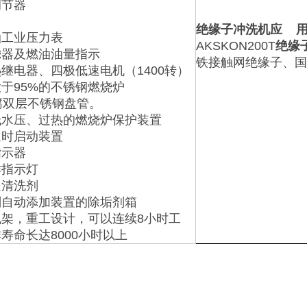
调节器
绝缘子冲洗机应 
油工业压力表
AKSKON200T
绝缘
滤器及燃油油量指示
铁接触网绝缘子、国
继电器、四极低速电机（1400转）
于95%的不锈钢燃烧炉
腐双层不锈钢盘管。
低水压、过热的燃烧炉保护装置
延时启动装置
指示器
作指示灯
送清洗剂
剂自动添加装置的除垢剂箱
机架，重工设计，可以连续8小时工
寿命长达8000小时以上