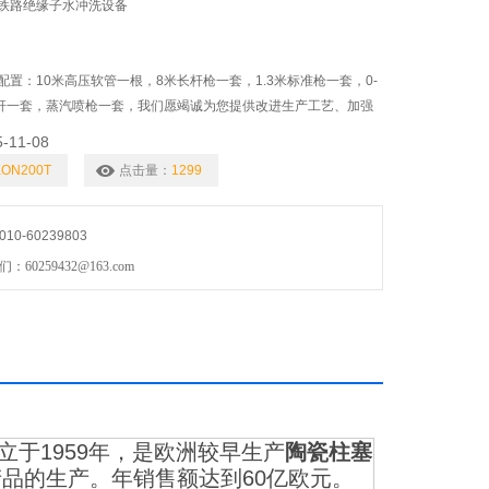
铁路绝缘子水冲洗设备
置：10米高压软管一根，8米长杆枪一套，1.3米标准枪一套，0-
喷杆一套，蒸汽喷枪一套，我们愿竭诚为您提供改进生产工艺、加强
象的有效手段和工具，并将更好的产品提供给您。我们将一如既往
5-11-08
为您理想的合作伙伴。
KON200T
点击量：
1299
新、勇于开拓、诚信为本
0-60239803
0259432@163.com
立于1959年，是欧洲较早生产
陶瓷柱塞
品的生产。年销售额达到60亿欧元。