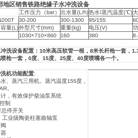
部地区销售铁路绝缘子水冲洗设备
工作压力（bar）
出水量(L/h)
热水/蒸汽温度(℃)
大
200T
30-200
300-1300
95/155
6
容量(L)
外型尺寸(mm)
重量(kg)
电压(V)
功
1030×710×860
160
380
8.
冲洗设备配置：10米高压软管一根，8米长杆枪一套，1.3
喷枪一套，0度、15度、25度、40度喷嘴各一个。
冲洗机
功能配置
:
水、蒸汽三用机。蒸汽温度155度，
AR。
设计，有效保护柴油泵系统
压控制
时总停开关
 工业级陶瓷柱塞曲轴泵
节阀
节器