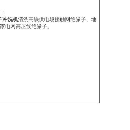
用
：
子冲洗机
清洗高铁供电段接触网绝缘子、地
家电网高压线绝缘子。