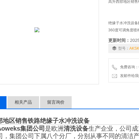
高升西部地区销售
绝缘子水冲洗设备配
360度可调角度
环保、建设企业形
更新时间：
202
地站在您身边，成
型号：
AKS
严谨求实、科技创
免费咨询：01
发邮件给我们：6
相关产品
留言询价
部地区销售铁路绝缘子水冲洗设备
Aoweks集团公司
是欧洲
清洗设备
生产企业，公司成
司，集团公司下属八个分厂，分别从事不同的清洁产