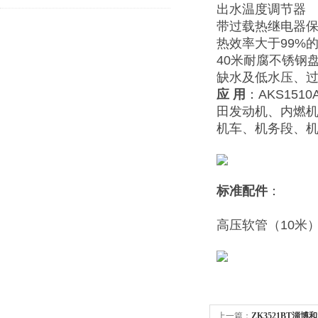
出水温度调节器
带过载热继电器保
热效率大于99%
40米耐腐不锈钢
缺水及低水压、
应
用
：AKS1510
田发动机、内燃
机车、机务段、
标准配件
：
高压软管（1
上一篇：
ZK3521BT淄