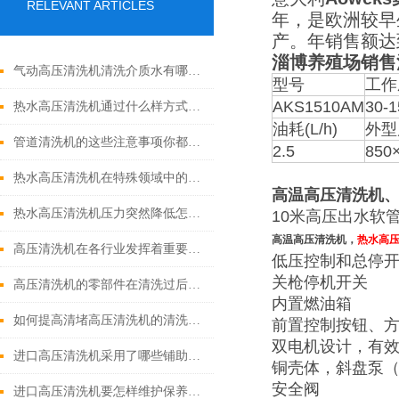
RELEVANT ARTICLES
年，是欧洲较早
产。年销售额达
淄博养殖场销售
气动高压清洗机清洗介质水有哪些优点
型号
工作
AKS1510AM
30-1
热水高压清洗机通过什么样方式来实现增压呢
油耗(L/h)
外型
管道清洗机的这些注意事项你都落实到位了吗
2.5
850
热水高压清洗机在特殊领域中的应用
高温高压清洗机
热水高压清洗机压力突然降低怎么回事
10米高压出水软
高温高压清洗机，
热水高
高压清洗机在各行业发挥着重要的作用
低压控制和总停
关枪停机开关
高压清洗机的零部件在清洗过后还需要注意什么
内置燃油箱
如何提高清堵高压清洗机的清洗效果？
前置控制按钮、
双电机设计，有
进口高压清洗机采用了哪些铺助系统
铜壳体，斜盘泵
安全阀
进口高压清洗机要怎样维护保养才算合理呢