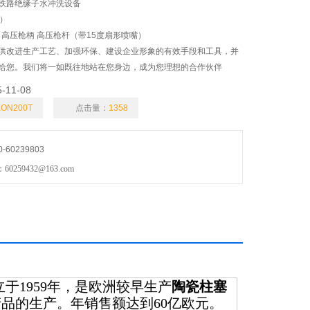
铁路绝缘子水冲洗设备
）
 高压枪柄 高压枪杆（带15度扇形喷嘴）
供改进生产工艺、加强环保、建设企业形象的有效手段和工具，并
给您。我们将一如既往地站在您身边，成为您理想的合作伙伴
保护柴油泵系统
5-11-08
KON200T
点击量：
1358
60239803
59432@163.com
于1959年，是欧洲较早生产
陶瓷柱塞
品的生产。年销售额达到60亿欧元。