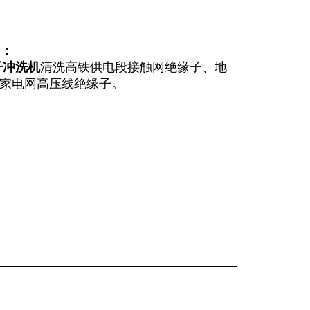
用
：
子冲洗机
清洗高铁供电段接触网绝缘子、地
家电网高压线绝缘子。