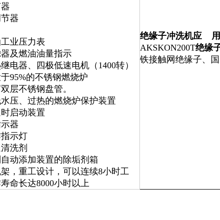
节器
调节器
绝缘子冲洗机应 
油工业压力表
AKSKON200T
绝缘
滤器及燃油油量指示
铁接触网绝缘子、国
继电器、四极低速电机（1400转）
于95%的不锈钢燃烧炉
腐双层不锈钢盘管。
低水压、过热的燃烧炉保护装置
延时启动装置
指示器
作指示灯
送清洗剂
剂自动添加装置的除垢剂箱
机架，重工设计，可以连续8小时工
寿命长达8000小时以上