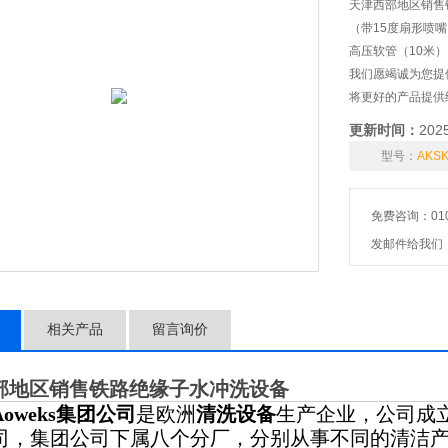
天津西部地区销售
（带15度扇形喷嘴
高压软管（10米）
我们愿竭诚为您提
将更好的产品提供
双电机设计，有效
更新时间：
202
型号：
AKS
免费咨询：010-
发邮件给我们：602
相关产品
留言询价
部地区销售铁路绝缘子水冲洗设备
Aoweks集团公司
是欧洲
清洗设备
生产企业，公司成立
司，集团公司下属八个分厂，分别从事不同的清洁产