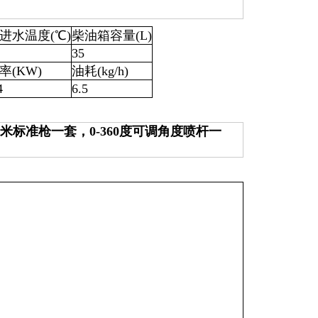
进水温度(℃)
柴油箱容量(L)
35
率(KW)
油耗(kg/h)
4
6.5
米标准枪一套，0-360度可调角度喷杆一