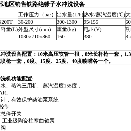
部地区销售铁路绝缘子水冲洗设备
工作压力（bar）
出水量(L/h)
热水/蒸汽温度(℃)
大
200T
30-200
300-1300
95/155
60
容量(L)
外型尺寸(mm)
重量(kg)
电压(V)
功
1030×710×860
160
380
8.
冲洗设备配置：10米高压软管一根，8米长杆枪一套，1.3
喷枪一套，0度、15度、25度、40度喷嘴各一个。
冲洗机
功能配置
:
水、蒸汽三用机。蒸汽温度155度，
AR。
设计，有效保护柴油泵系统
压控制
时总停开关
 工业级陶瓷柱塞曲轴泵
节阀