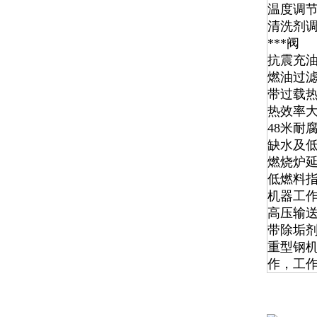
温度调
清洗剂
***阀
抗震充
燃油过
带过载热
热效率大
48米耐
缺水及
燃烧炉
低燃料
机器工
高压输
带除垢
重型钢
作，工作