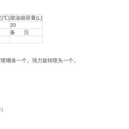
(℃)
柴油箱容量(L)
20
备 注
0度喷嘴各一个。强力旋转喷头一个。
塞）