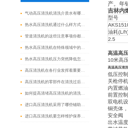
产。年
吉林内
气动高压清洗机清洗介质水有哪些优点
型号
AKS151
热水高压清洗机通过什么样方式来实现增压呢
油耗(L/h
管道清洗机的这些注意事项你都落实到位了吗
2.5
热水高压清洗机在特殊领域中的应用
高温高
热水高压清洗机压力突然降低怎么回事
10米高
高温高压清
高压清洗机在各行业发挥着重要的作用
低压控
关枪停
高压清洗机的零部件在清洗过后还需要注意什么
内置燃
如何提高清堵高压清洗机的清洗效果？
前置控
双电机
进口高压清洗机采用了哪些铺助系统
铜壳体
安全阀
进口高压清洗机要怎样维护保养才算合理呢
出水温