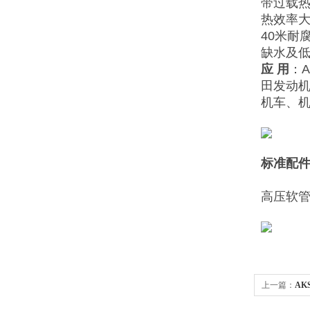
带过载热
热效率大
40米耐
缺水及
应
用
：A
田发动
机车、
标准配
高压软
上一篇：
AK
清洗机