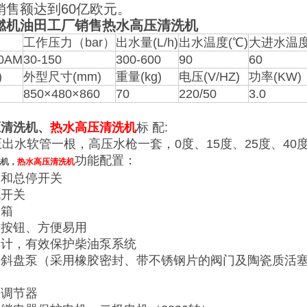
销售额达到60亿欧元。
燃机油田工厂销售热水高压清洗机
工作压力（bar）
出水量(L/h)
出水温度(℃)
大进水温度
0AM
30-150
300-600
90
60
)
外型尺寸(mm)
重量(kg)
电压(V/HZ)
功率(KW)
850×480×860
70
220/50
3.0
压清洗机、
热水高压清洗机
标 配:
压出水软管一根，高压水枪一套，0度、15度、25度、4
功能配置：
洗机，
热水高压清洗机
制和总停开关
机开关
油箱
制按钮、方便易用
设计，有效保护柴油泵系统
，斜盘泵（采用橡胶密封、带不锈钢片的阀门及陶瓷质活
度调节器