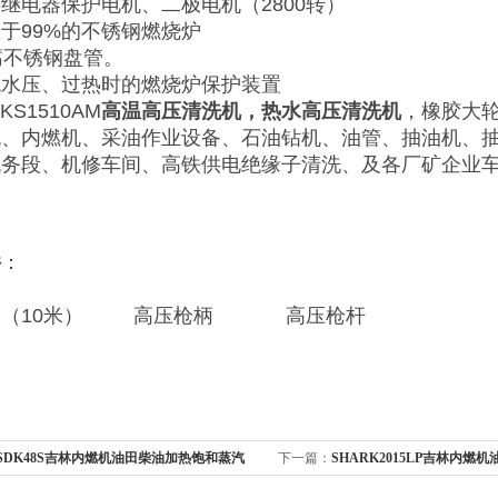
继电器保护电机、二极电机（2800转）
于99%的不锈钢燃烧炉
腐不锈钢盘管。
低水压、过热时的燃烧炉保护装置
KS1510AM
高温高压清洗机，热水高压清洗机
，橡胶大
机、内燃机、采油作业设备、石油钻机、油管、抽油机、
机务段、机修车间、高铁供电绝缘子清洗、及各厂矿企业
件
：
管（10米） 高压枪柄 高压枪杆
SDK48S吉林内燃机油田柴油加热饱和蒸汽
下一篇：
SHARK2015LP吉林内燃
洗机