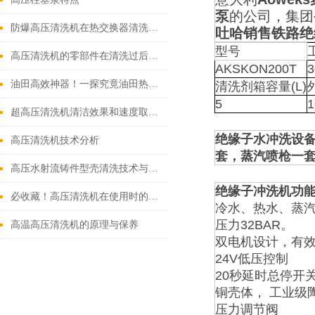
泵
的公司，集团
防爆高压清洗机在热交换器清洗上的应用
吐哈销售铁路绝
型号
高压清洗机的零部件在清洗过后还需要注意什么
AKSKON200T
3
油田高效神器！一探究竟油田热水高压清洗机的核心组件
清洗剂箱容量(L)
5
1
超高压清洗机清洁效果和速度取决于喷嘴的结构和质量
绝缘子水冲洗设备
高压清洗机技术分析
套，蒸汽喷枪一套
高压水射流铸件型壳清洗技术与其它清洗技术相比的优势
绝缘子冲洗机
功
必收藏！高压清洗机在使用时的压力选择参考
冷水、热水、蒸汽
压力32BAR。
高温高压清洗机的原理与保养
双电机设计，有
24V低压控制
20秒延时总停开
铜壳体， 工业级
压力调节阀