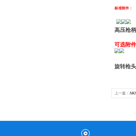
标准附件
：
高压枪柄
可选附
旋转枪
上一篇：
AK
机