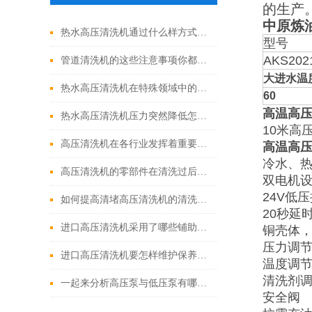
的生产
中原炼
热水高压清洗机通过什么样方式来实现增压呢
型号
AKS202
管道清洗机的这些注意事项你都落实到位了吗
大进水温
热水高压清洗机在特殊领域中的应用
60
高温高
热水高压清洗机压力突然降低怎么回事
10米高
高压清洗机在各行业发挥着重要的作用
高温高
冷水、热
高压清洗机的零部件在清洗过后还需要注意什么
双电机
24V低
如何提高清堵高压清洗机的清洗效果？
20秒延
进口高压清洗机采用了哪些铺助系统
铜壳体
压力调
进口高压清洗机要怎样维护保养才算合理呢
温度调
清洗剂
一起来分析高压泵与低压泵有哪些不同表现
安全阀