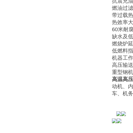
抗震充
燃油过
带过载热
热效率大
60米耐
缺水及
燃烧炉
低燃料
机器工
高压输
重型钢机
高温高
动机、
车、机