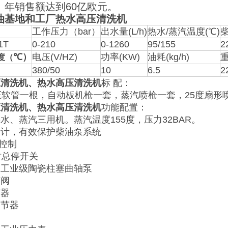
。年销售额达到60亿欧元。
油基地和工厂热水高压清洗机
工作压力（bar）
出水量(L/h)
热水/蒸汽温度(℃)
柴
1T
0-210
0-1260
95/155
2
℃）
电压(V/HZ)
功率(KW)
油耗(kg/h)
重
度（
380/50
10
6.5
2
压清洗机、热水高压清洗机
标 配：
压软管一根，自动板机枪一套，蒸汽喷枪一套，25度扇形
压清洗机、热水高压清洗机
功能配置：
水、蒸汽三用机。蒸汽温度155度，压力32BAR。
设计，有效保护柴油泵系统
压控制
时总停开关
，工业级陶瓷柱塞曲轴泵
节阀
节器
调节器