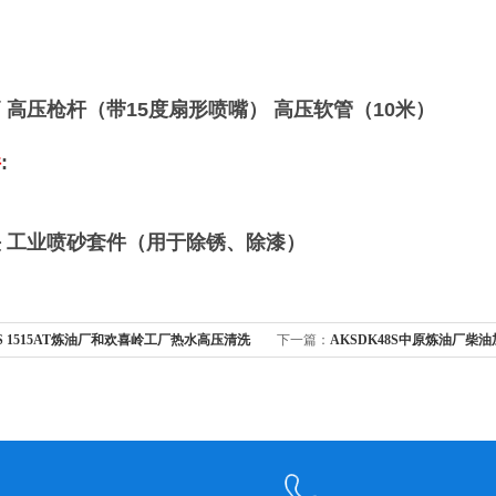
 高压枪杆（带15度扇形喷嘴） 高压软管（10米）
件
:
头
工业喷砂套件（用于除锈、除漆）
S 1515AT炼油厂和欢喜岭工厂热水高压清洗
下一篇：
AKSDK48S中原炼油厂柴
机