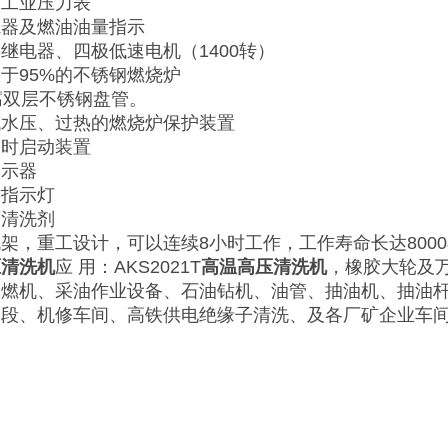
油工业压力表
滤器及燃油油量指示
继电器、四极低速电机（1400转）
于95%的不锈钢燃烧炉
腐双层不锈钢盘管。
低水压、过热的燃烧炉保护装置
延时启动装置
指示器
作指示灯
送清洗剂
架，重工设计，可以连续8小时工作，工作寿命长达800
压清洗机
应 用：AKS2021T
高温高压清洗机
，
橡胶大轮及
内燃机、采油作业设备、石油钻机、油管、抽油机、抽油
务段、机修车间、高铁供电绝缘子清洗、及各厂矿企业车