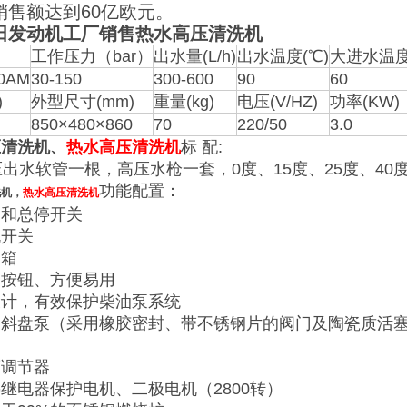
销售额达到60亿欧元。
田发动机工厂销售热水高压清洗机
工作压力（bar）
出水量(L/h)
出水温度(℃)
大进水温度
0AM
30-150
300-600
90
60
)
外型尺寸(mm)
重量(kg)
电压(V/HZ)
功率(KW)
850×480×860
70
220/50
3.0
压清洗机、
热水高压清洗机
标 配:
压出水软管一根，高压水枪一套，0度、15度、25度、4
功能配置：
洗机，
热水高压清洗机
制和总停开关
机开关
油箱
制按钮、方便易用
设计，有效保护柴油泵系统
，斜盘泵（采用橡胶密封、带不锈钢片的阀门及陶瓷质活
度调节器
继电器保护电机、二极电机（2800转）