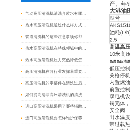
产。年
大港油
气动高压清洗机清洗介质水有哪些优点
型号
AKS151
热水高压清洗机通过什么样方式来实现增压呢
油耗(L/h
管道清洗机的这些注意事项你都落实到位了吗
2.5
高温高
热水高压清洗机在特殊领域中的应用
10米高
热水高压清洗机压力突然降低怎么回事
高温高压清
低压控
高压清洗机在各行业发挥着重要的作用
关枪停
内置燃
高压清洗机的零部件在清洗过后还需要注意什么
前置控
如何提高清堵高压清洗机的清洗效果？
双电机
铜壳体
进口高压清洗机采用了哪些铺助系统
安全阀
出水温
进口高压清洗机要怎样维护保养才算合理呢
带过载热