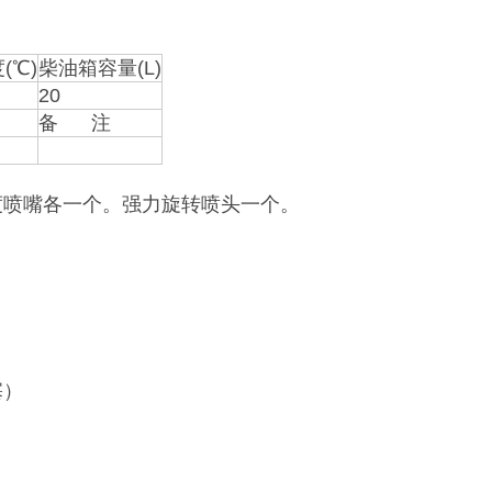
(℃)
柴油箱容量(L)
20
备 注
0度喷嘴各一个。强力旋转喷头一个。
塞）