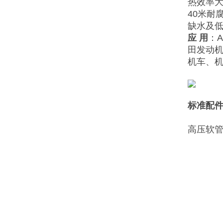
热效率大
40米耐
缺水及
应
用
：A
田发动
机车、
标准配
高压软