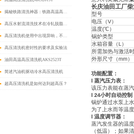
长庆油田工厂柴
揭秘铁路清洗神器：铁路高温高压清洗机的神奇功能
型号
电压（V）
高压水射流清洗技术在冷轧脱脂工艺中的应用
温度(℃）
高压清洗机使用中出现异响，不要害怕！可能是这三种情况其中之一
锅炉类型
水箱容量（L）
高压清洗机密封性的要求及实验法
所需加热与激活
外形尺寸（mm）
油田高温高压清洗机AKS2523T
简述汽油机驱动冷水高压清洗机
功能配置：
l
蒸汽压力表
：
超高压清洗机是如何达到超高压？
该压力表能在蒸
l
24
小时自动控制
锅炉通过水泵上水
为了上水而等温
l
温度调节器
：
蒸汽发生器的温
（低温）；如果