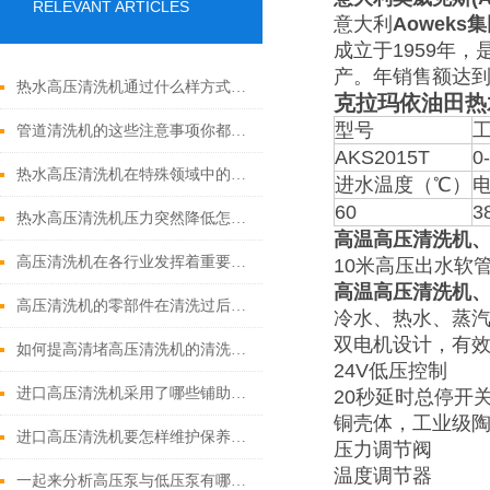
RELEVANT ARTICLES
意大利
Aoweks
集
成立于1959年
产。年销售额达到
热水高压清洗机通过什么样方式来实现增压呢
克拉玛依油田热
型号
工
管道清洗机的这些注意事项你都落实到位了吗
AKS2015T
0
热水高压清洗机在特殊领域中的应用
进水温度（℃）
电
60
3
热水高压清洗机压力突然降低怎么回事
高温高压清洗机
高压清洗机在各行业发挥着重要的作用
10米高压出水软
高温高压清洗机
高压清洗机的零部件在清洗过后还需要注意什么
冷水、热水、蒸汽
双电机设计，有
如何提高清堵高压清洗机的清洗效果？
24V低压控制
进口高压清洗机采用了哪些铺助系统
20秒延时总停开
铜壳体，工业级
进口高压清洗机要怎样维护保养才算合理呢
压力调节阀
温度调节器
一起来分析高压泵与低压泵有哪些不同表现