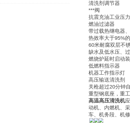
清洗剂调节器
***阀
抗震充油工业压
燃油过滤器
带过载热继电器、
热效率大于95%
60米耐腐双层不
缺水及低水压、
燃烧炉延时启动
低燃料指示器
机器工作指示灯
高压输送清洗剂
关枪超过20分钟
重型钢底座，重工
高温高压清洗机
应
动机、内燃机、
车、机务段、机