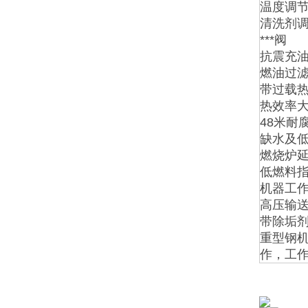
温度调
清洗剂
***阀
抗震充
燃油过
带过载热
热效率大
48米耐
缺水及
燃烧炉
低燃料
机器工
高压输
带除垢
重型钢
作，工作