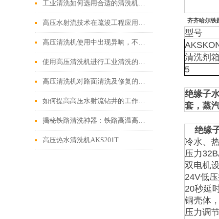
工业清洗如何选用合适的清洗机工艺
齐齐哈尔铁
高压水射流技术在疏浚工程应用中的五大特点
型号
高压清洗机使用中出现异响，不要害怕！可能是这三种情况其中之一
AKSKON
清洗剂箱
使用高压清洗机进行工业清洗的重要意义
5
高压清洗机对路面清洗及修复的优势
绝缘子水
如何提高高压水射流钻井的工作效率
套，蒸汽
揭秘铁路清洗神器：铁路高温高压清洗机的神奇功能
绝缘子
高压热水清洗机AKS201T
冷水、热
压力32B
双电机
24V低
20秒延
铜壳体，
压力调