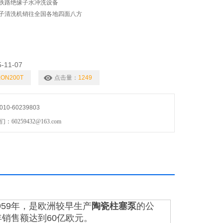
铁路绝缘子水冲洗设备
子清洗机销往全国各地四面八方
5-11-07
KON200T
点击量：
1249
0-60239803
0259432@163.com
959年，是欧洲较早生产
陶瓷柱塞泵
的公
销售额达到60亿欧元。