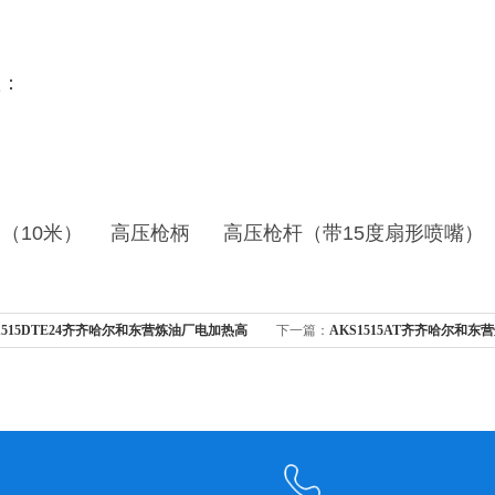
置：
（10米） 高压枪柄 高压枪杆（带15度扇形喷嘴）
1515DTE24齐齐哈尔和东营炼油厂电加热高
下一篇：
AKS1515AT齐齐哈尔和
机
洗机