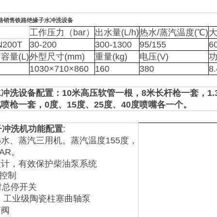
路销售铁路绝缘子水冲洗设备
工作压力（bar）
出水量(L/h)
热水/蒸汽温度(℃)
大
200T
30-200
300-1300
95/155
6
容量(L)
外型尺寸(mm)
重量(kg)
电压(V)
功
1030×710×860
160
380
8.
冲洗设备配置：10米高压软管一根，8米长杆枪一套，1.3
喷枪一套，0度、15度、25度、40度喷嘴各一个。
冲洗机
功能配置
:
水、蒸汽三用机。蒸汽温度155度，
AR。
设计，有效保护柴油泵系统
压控制
时总停开关
 工业级陶瓷柱塞曲轴泵
节阀