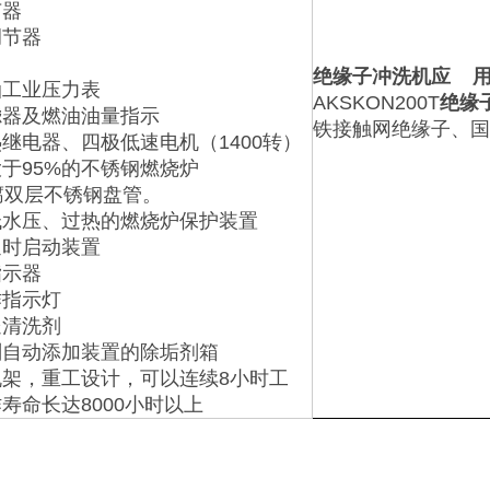
节器
调节器
绝缘子冲洗机应 
油工业压力表
AKSKON200T
绝缘
滤器及燃油油量指示
铁接触网绝缘子、国
继电器、四极低速电机（1400转）
于95%的不锈钢燃烧炉
腐双层不锈钢盘管。
低水压、过热的燃烧炉保护装置
延时启动装置
指示器
作指示灯
送清洗剂
剂自动添加装置的除垢剂箱
机架，重工设计，可以连续8小时工
寿命长达8000小时以上