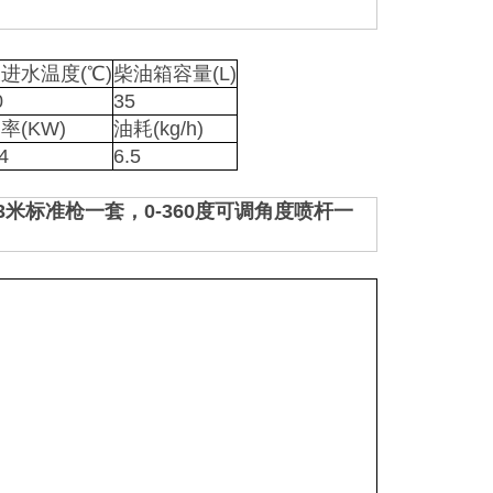
进水温度(℃)
柴油箱容量(L)
0
35
率(KW)
油耗(kg/h)
4
6.5
米标准枪一套，0-360度可调角度喷杆一