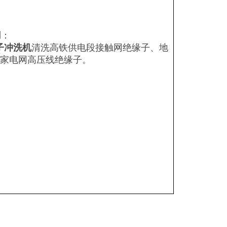
用
：
子冲洗机
清洗高铁供电段接触网绝缘子、地
家电网高压线绝缘子。