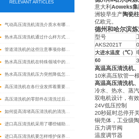
RELEVANT ARTICLES
意大利
Aoweks
集
洲较早生产
陶瓷
亿欧元。
气动高压清洗机清洗介质水有哪些优点
德州和哈尔滨炼
型号
热水高压清洗机通过什么样方式来实现增压呢
AKS2021T
管道清洗机的这些注意事项你都落实到位了吗
℃）
大进水温度（
60
热水高压清洗机在特殊领域中的应用
高温高压清洗机
热水高压清洗机压力突然降低怎么回事
10米高压软管一
高温高压清洗机
高压清洗机在各行业发挥着重要的作用
冷水、热水、蒸汽
双电机设计，有
高压清洗机的零部件在清洗过后还需要注意什么
24V低压控制
如何提高清堵高压清洗机的清洗效果？
20秒延时总停开
铜壳体，工业级
进口高压清洗机采用了哪些铺助系统
压力调节阀
温度调节器
进口高压清洗机要怎样维护保养才算合理呢