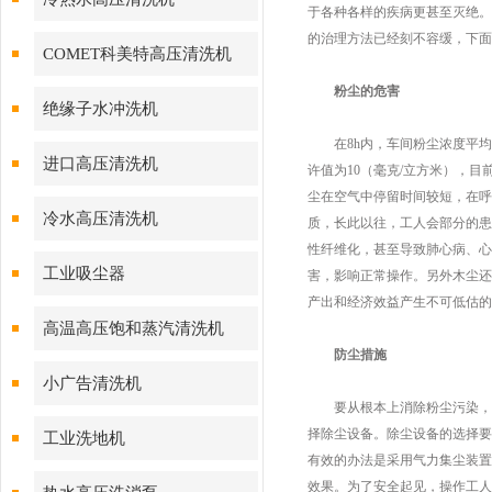
于各种各样的疾病更甚至灭绝。
的治理方法已经刻不容缓，下面
COMET科美特高压清洗机
粉尘的危害
绝缘子水冲洗机
在8h内，车间粉尘浓度平均低
进口高压清洗机
许值为10（毫克/立方米），
尘在空气中停留时间较短，在呼
冷水高压清洗机
质，长此以往，工人会部分的患
性纤维化，甚至导致肺心病、心
工业吸尘器
害，影响正常操作。另外木尘还
产出和经济效益产生不可低估的
高温高压饱和蒸汽清洗机
防尘措施
小广告清洗机
要从根本上消除粉尘污染，就
择除尘设备。除尘设备的选择要
工业洗地机
有效的办法是采用气力集尘装置
效果。为了安全起见，操作工人