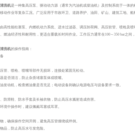
清洗机
是一种集高压泵、驱动动力源（通常为汽油机或柴油机）及控制系统于一体的
移动作业等复杂工况。广泛应用于市政环卫、道路养护、油田、矿山、建筑工地、船
高性能柱塞泵、内燃机动力系统、进水过滤器、调压卸荷阀、高压软管、喷枪及喷嘴
燃油经济性和耐用性，更适合重载长时间作业。工作压力通常在100～350 bar之间，
清洗机
的操作指南：
备
管、喷枪、喷嘴等部件无损坏，连接处紧固无松动。
是否清洁，防止杂质堵塞泵体或喷嘴。
发动机，检查燃油量是否充足；电动设备则确认电源电压与设备要求一致。
防滑鞋、防水手套及长袖衣物，防止高压水溅射造成伤害。
境中操作时，建议佩戴耳塞或耳罩。
，确保操作空间开阔，避免高压管缠绕或绊倒。
品，防止高压水引发危险。