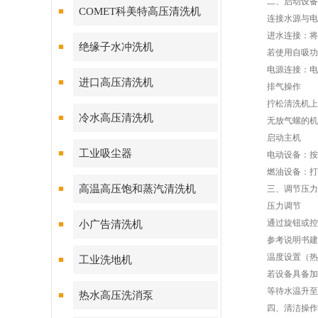
二、启动设备
COMET科美特高压清洗机
连接水源与电
进水连接：将进
绝缘子水冲洗机
若使用自吸功能
电源连接：电动
进口高压清洗机
排气操作
拧松清洗机上的
冷水高压清洗机
无放气螺的机型
启动主机
工业吸尘器
电动设备：按下
燃油设备：打开
高温高压饱和蒸汽清洗机
三、调节压力与
压力调节
通过旋钮或控制
小广告清洗机
参考说明书建议压力
温度设置（热
工业洗地机
若设备具备加热功
等待水温升至设
热水高压洗消泵
四、清洁操作