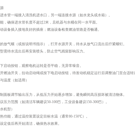
源
水管一端接入清洗机进水口，另一端连接水源（如水龙头或水箱）。
，确保进水管长度不超过2米，且机器与水桶在同一水平面。
设备插入接地良好的插座；燃油设备检查燃油管路是否畅通。
放气螺（或按说明书指示），打开水源开关，待水从放气口流出后拧紧螺钉。
需待水流出后再安装喷头，防止空气残留影响压力。
启动按钮，观察电机运转是否平稳，无异常噪音。
燃油开关，拉动启动绳或按下电启动按钮，待发动机稳定运行后调整油门至合适转
温度（如适用）
面板调节输出压力，从低压力开始逐步增加，避免瞬间高压损坏被清洁物体。
范围（如清洁车辆建议50-100巴，工业设备建议150-300巴）。
水机型）
能，通过温控装置设定目标水温（通常80-150℃）。
定值后再开始清洁，确保热水效果。