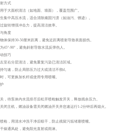
射方式
于大面积清洁（如地面、墙面），覆盖范围广。
集中高压水流，适合清除顽固污渍（如油污、锈迹）。
旋转增强冲击力，提高清洁效率。
与角度
保持30-50厘米距离，避免近距离喷射导致表面损伤。
5°-90°，避免斜射导致水流反弹伤人。
动技巧
至右分层清洁，避免重复污染已清洁区域。
匀速，防止局部压力过大或清洁不彻d。
，可更换加长杆或使用专用喷嘴。
护
，待泵体内水流排尽后松开喷枪触发开关，释放残余压力。
闭主机，燃油设备需关闭燃油开关并怠速运行1-2分钟后再熄火。
枪，用清水冲洗干净后晾干，防止残留污垢堵塞喷嘴。
燥通风处，避免阳光直射或雨淋。