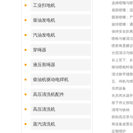
选择喷嘴与喷
工业扫地机
扇形喷嘴：适用
圆形喷嘴：产生
柴油发电机
旋转喷嘴：通过
保持安全距离
汽油发电机
喷枪与被清洁物体
喷射角度建议为4
穿绳器
分层清洁与移
从上至下、从左
液压剪绳器
移动喷枪时保持
清洁狭窄缝隙时
柴油机驱动电焊机
五、停机与维
关闭设备
高压清洗机配件
先关闭水源开关
按下停止按钮关
高压清洗机
清理与收纳
拆卸高压管与喷
蒸汽清洗机
将设备放置在干
定期维护