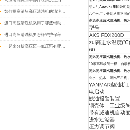
意大利
Aoweks
集团公司
是
如何提高清堵高压清洗机的清洗效果？
八个分厂，分别从事不同的
高温高压蒸汽清洗机、热
进口高压清洗机采用了哪些铺助系统
型号
AKS FDX200D
进口高压清洗机要怎样维护保养才算合理呢
zui高进水温度(℃
一起来分析高压泵与低压泵有哪些不同表现
60
高温高压蒸汽清洗机、热
10米高压软管一根，自动
高温高压蒸汽清洗机、热
冷水、热水、蒸汽三用机，蒸
YANMAR柴油机L
电启动
缺油报警装置
铜壳体，工业级
带有减速机自动变速
进水过滤器
压力调节阀