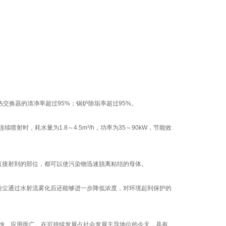
。
热交换器的清净率超过95%；锅炉除垢率超过95%。
射时，耗水量为1.8～4.5m³/h，功率为35～90kW，节能效
直接射到的部位，都可以使污染物迅速脱离粘结的母体。
粉尘通过水射流雾化后还能够进一步降低浓度，对环境起到保护的
蚀、应用面广。在可持续发展占社会发展主导地位的今天，具有