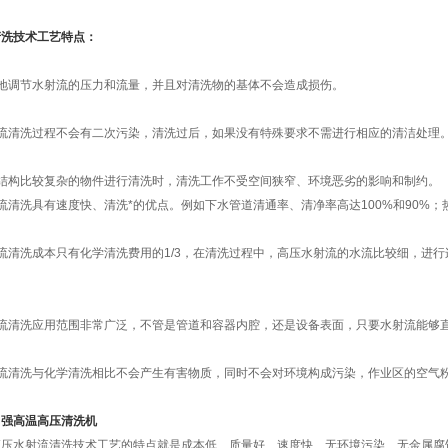
清洗技术工艺特点：
便地调节水射流的压力和流量，并且对清洗物的基体不会造成损伤。
射流清洗过程不会有二次污染，清洗过后，如果没有特殊要求不需进行相应的清洁处理
、结构比较复杂的物件进行清洗时，清洗工作不受空间狭窄、环境恶劣的影响和制约。
流清洗具有速度快、清洗*的优点。例如下水管道清通率、清净率高达100%和90%；
流清洗成本只有化学清洗费用的1/3，在清洗过程中，高压水射流的水流比较细，进行连续喷
。
射流清洗应用范围非常广泛，不管是管道和容器内腔，还是设备表面，只要水射流能够
射流清洗与化学清洗相比不会产生有害物质，同时不会对环境构成污染，作业区的空气
力强高温高压清洗机
高压水射流清洗技术工艺的特点就是成本低、质量好、速度快、无环境污染、无金属腐