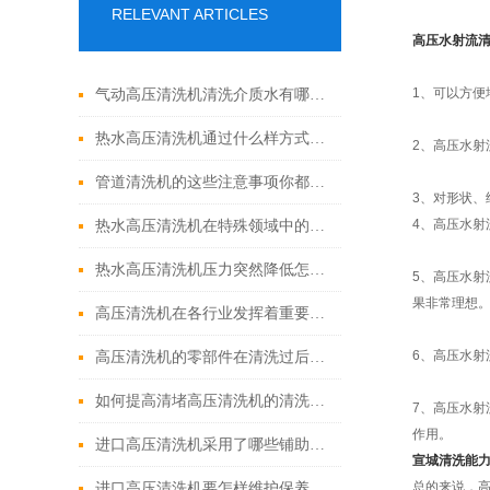
RELEVANT ARTICLES
高压水射流
1、可以方
气动高压清洗机清洗介质水有哪些优点
热水高压清洗机通过什么样方式来实现增压呢
2、高压水
管道清洗机的这些注意事项你都落实到位了吗
3、对形状
4、高压水射
热水高压清洗机在特殊领域中的应用
热水高压清洗机压力突然降低怎么回事
5、高压水射
果非常理想
高压清洗机在各行业发挥着重要的作用
6、高压水
高压清洗机的零部件在清洗过后还需要注意什么
如何提高清堵高压清洗机的清洗效果？
7、高压水
作用。
进口高压清洗机采用了哪些铺助系统
宣城清洗能
总的来说，
进口高压清洗机要怎样维护保养才算合理呢