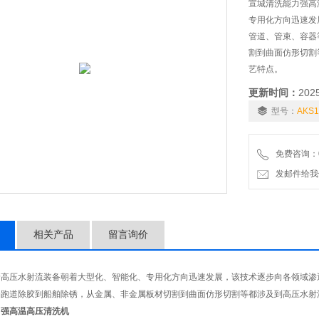
宣城清洗能力强高
专用化方向迅速发
管道、管束、容器
割到曲面仿形切割
艺特点。
更新时间：
202
型号：
AKS1
免费咨询：01
发邮件给我们：6
相关产品
留言询价
着高压水射流装备朝着大型化、智能化、专用化方向迅速发展，该技术逐步向各领域渗
场跑道除胶到船舶除锈，从金属、非金属板材切割到曲面仿形切割等都涉及到高压水射
力强高温高压清洗机