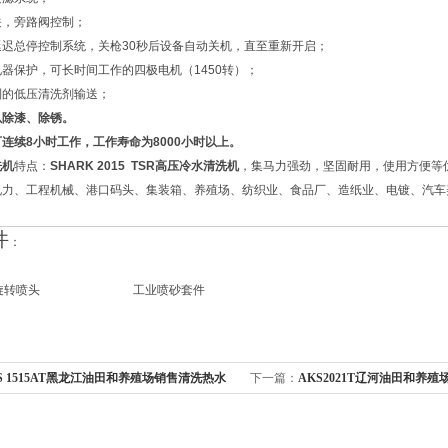
关，旁路阀控制；
延迟总停控制系统，关枪30秒后设备自动关机，直至重新开启；
器保护，可长时间工作的四极电机（1450转）；
制的低压清洗剂输送；
以除漆、除锈。
可连续
8
小时工作，工作寿命为
8000
小时以上。
洗机
特点：
SHARK 2015 TSR高压冷水清洗机
，集马力强劲，坚固耐用，使用方便等
电力、工程机械、港口码头、集装箱、养殖场、纺织业、食品厂、造纸业、电镀、汽车
件
：
转喷头 工业喷砂套件
S 1515AT黑龙江油田和养殖场销售清洗热水
下一篇：
AKS2021T辽河油田和养
洗机