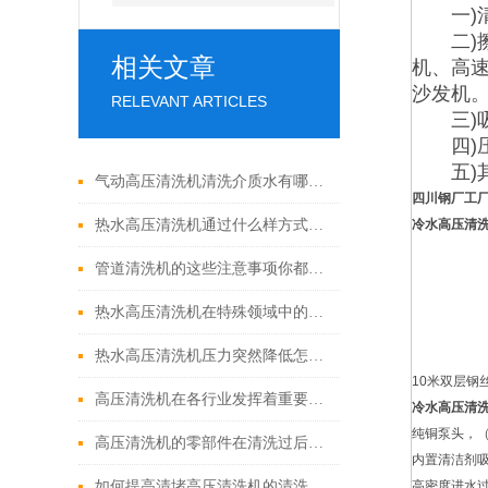
一)清
二)擦
相关文章
机、高速
沙发机
RELEVANT ARTICLES
三)吸
四)压
五)其
气动高压清洗机清洗介质水有哪些优点
四川钢厂工
热水高压清洗机通过什么样方式来实现增压呢
冷水高压清
管道清洗机的这些注意事项你都落实到位了吗
热水高压清洗机在特殊领域中的应用
热水高压清洗机压力突然降低怎么回事
10米双层钢
高压清洗机在各行业发挥着重要的作用
冷水高压清
纯铜泵头，
高压清洗机的零部件在清洗过后还需要注意什么
内置清洁剂
如何提高清堵高压清洗机的清洗效果？
高密度进水