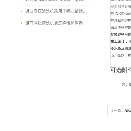
安全启动开
进口高压清洗机采用了哪些铺助系统
带TSR自动
带过载热继电
进口高压清洗机要怎样维护保养才算合理呢
由清洗枪控
配喷砂枪可
重工设计，
冷水高压清
山、铁路、
可选附
强力旋
上一篇：
AK
高压清洗机