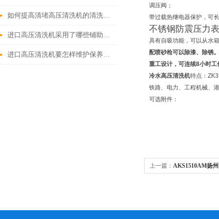
调压阀；
如何提高清堵高压清洗机的清洗效果？
带过载热继电器保护，可长
不锈钢防震压力
进口高压清洗机采用了哪些铺助系统
具有自吸功能，可以从水
配喷砂枪可以除漆、除锈
进口高压清洗机要怎样维护保养才算合理呢
重工设计，可连续
8
小时工
冷水高压清洗机
特点：ZK3
铁路、电力、工程机械、
可选附件：
上一篇：
AKS1510AM
压清洗机