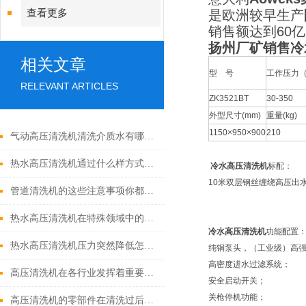
查看更多
是欧洲较早生产
销售额达到60
扬州厂矿销售冷
相关文章
型 号
工作压力（
RELEVANT ARTICLES
ZK3521BT
30-350
外型尺寸(mm)
重量(kg)
1150×950×900
210
气动高压清洗机清洗介质水有哪些优点
热水高压清洗机通过什么样方式来实现增压呢
冷水高压清洗机
标配：
10米双层钢丝缠绕高压出
管道清洗机的这些注意事项你都落实到位了吗
热水高压清洗机在特殊领域中的应用
冷水高压清洗机
功能配置
热水高压清洗机压力突然降低怎么回事
纯铜泵头，（工业级）高
高密度进水过滤系统；
高压清洗机在各行业发挥着重要的作用
安全启动开关；
关枪停机功能；
高压清洗机的零部件在清洗过后还需要注意什么