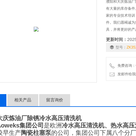
濮阳和大庆炼油厂
有大量的库存备件
家的专业技术培训
件。我们愿竭诚为
具，并将更好的产
更新时间：
202
型号：
ZK35
免费咨询：01
发邮件给我们：6
相关产品
留言询价
大庆炼油厂除锈冷水高压清洗机
Aoweks
集团公司
是欧洲
冷水
高压清洗机、热水高压
较早生产
陶瓷柱塞泵
的公司，集团公司下属八个分