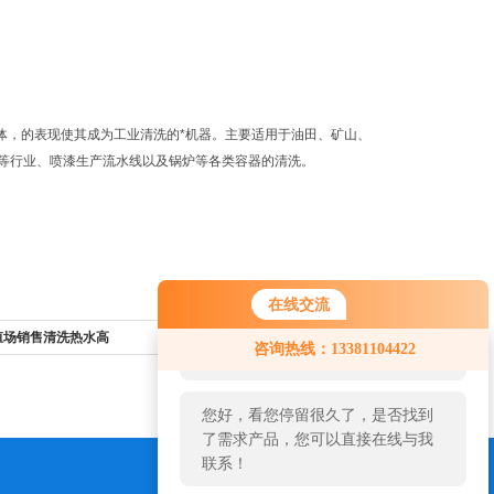
体，的表现使其成为工业清洗的*机器。主要适用于油田、矿山、
等行业、喷漆生产流水线以及锅炉等各类容器的清洗。
在线交流
您好！欢迎前来咨询，很高兴为您
养殖场销售清洗热水高
返回列表>>
咨询热线：13381104422
服务，请问您要咨询什么问题呢？
您好，看您停留很久了，是否找到
了需求产品，您可以直接在线与我
联系！