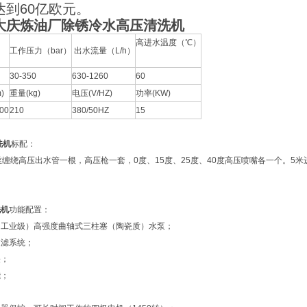
达到60亿欧元。
大庆炼油厂除锈冷水高压清洗机
高进水温度（℃）
工作压力（bar）
出水流量（L/h）
30-350
630-1260
60
)
重量(kg)
电压(V/HZ)
功率(KW)
00
210
380/50HZ
15
洗机
标配：
丝缠绕高压出水管一根，高压枪一套，0度、15度、25度、40度高压喷嘴各一个。5
洗机
功能配置：
（工业级）高强度曲轴式三柱塞（陶瓷质）水泵；
过滤系统；
关；
能；