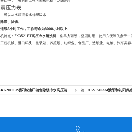
器保护，可长时间工作的四极电机（1450转）；
防震压力表
能，可以从水箱或者水桶里吸水
以除漆、除锈。
可连续
8
小时工作，工作寿命为
8000
小时以上。
洗机
特点：ZK3521BT
高压冷水清洗机
，集马力强劲，坚固耐用，使用方便等优点于一
、工程机械、港口码头、集装箱、养殖场、纺织业、食品厂、造纸业、电镀、汽车美容
ARK2015LP濮阳炼油厂销售除锈冷水高压清
下一篇：
AKS1510AM濮阳和沈阳
压清洗机