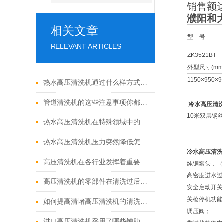
销售额
濮阳和
相关文章
型 号
RELEVANT ARTICLES
ZK3521BT
外型尺寸(mm
1150×950×9
热水高压清洗机通过什么样方式来实现增压呢
管道清洗机的这些注意事项你都落实到位了吗
冷水高压清
10米双层钢
热水高压清洗机在特殊领域中的应用
热水高压清洗机压力突然降低怎么回事
冷水高压清
高压清洗机在各行业发挥着重要的作用
纯铜泵头，
高密度进水
高压清洗机的零部件在清洗过后还需要注意什么
安全启动开
关枪停机功
如何提高清堵高压清洗机的清洗效果？
调压阀；
进口高压清洗机采用了哪些铺助系统