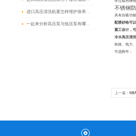
带过载热继电
不锈钢
进口高压清洗机要怎样维护保养才算合理呢
具有自吸功
配喷砂枪可
一起来分析高压泵与低压泵有哪些不同表现
重工设计，
冷水高压清
铁路、电力
可选附件：
上一篇：
SH
洗机