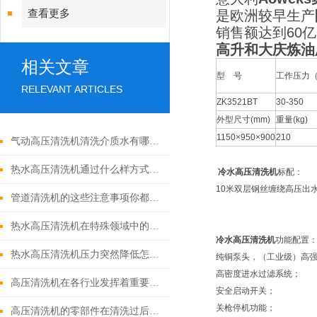
查看更多
是欧洲较早生产
销售额达到60
高升和大庆炼油
相关文章
型 号
工作压力（
RELEVANT ARTICLES
ZK3521BT
30-350
外型尺寸(mm)
重量(kg)
1150×950×900
210
气动高压清洗机清洗介质水有哪些优点
热水高压清洗机通过什么样方式来实现增压呢
冷水高压清洗机
标配：
10米双层钢丝缠绕高压出
管道清洗机的这些注意事项你都落实到位了吗
热水高压清洗机在特殊领域中的应用
冷水高压清洗机
功能配置
热水高压清洗机压力突然降低怎么回事
纯铜泵头，（工业级）高
高密度进水过滤系统；
高压清洗机在各行业发挥着重要的作用
安全启动开关；
关枪停机功能；
高压清洗机的零部件在清洗过后还需要注意什么