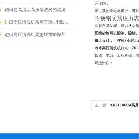
调压阀；
如何提高清堵高压清洗机的清洗效果？
带过载热继电器保护，可长
不锈钢防震压力
进口高压清洗机采用了哪些铺助系统
具有自吸功能，可以从水
配喷砂枪可以除漆、除锈
进口高压清洗机要怎样维护保养才算合理呢
重工设计，可连续
8
小时工
冷水高压清洗机
特点：ZK3
铁路、电力、工程机械、
可选附件：
上一篇：
AKS1510AM
机