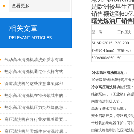
查看更多
是欧洲较早生产
销售额达到60
曙光炼油厂销售
相关文章
型 号
工作压力（
RELEVANT ARTICLES
SHARK2015LP
30-200
外型尺寸(mm)
重量(kg)
500×900×850
50
气动高压清洗机清洗介质水有哪些优点
热水高压清洗机通过什么样方式来实现增压呢
冷水高压清洗机
标配：
10米双层钢丝缠绕高压出
管道清洗机的这些注意事项你都落实到位了吗
冷水高压清洗机
功能配置
纯铜泵头，（工业级）高
热水高压清洗机在特殊领域中的应用
内置清洁剂吸入管；
热水高压清洗机压力突然降低怎么回事
高密度进水过滤系统；
安全启动开关，旁路阀控
高压清洗机在各行业发挥着重要的作用
带过载热继电器保护，可长
由清洗枪控制的低压清洗
高压清洗机的零部件在清洗过后还需要注意什么