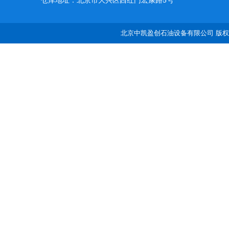
仓库地址：北京市大兴区西红门宏康路5号
北京中凯盈创石油设备有限公司 版权所