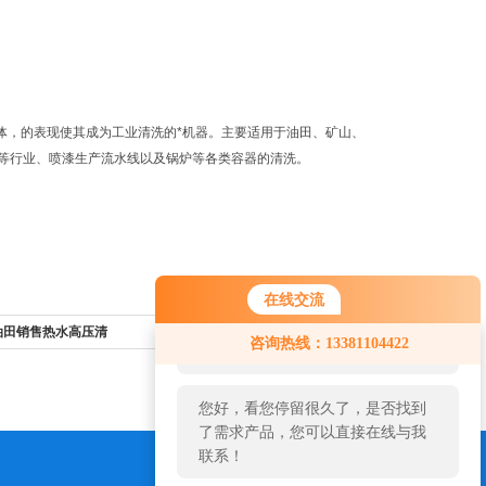
体，的表现使其成为工业清洗的*机器。主要适用于油田、矿山、
等行业、喷漆生产流水线以及锅炉等各类容器的清洗。
在线交流
您好！欢迎前来咨询，很高兴为您
和油田销售热水高压清
返回列表>>
咨询热线：13381104422
服务，请问您要咨询什么问题呢？
您好，看您停留很久了，是否找到
了需求产品，您可以直接在线与我
联系！