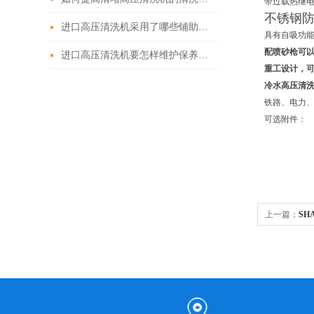
带过载热继电
不锈钢
进口高压清洗机采用了哪些铺助系统
具有自吸功
配喷砂枪可
进口高压清洗机要怎样维护保养才算合理呢
重工设计，
冷水高压清
铁路、电力
可选附件：
上一篇：
SH
洗机