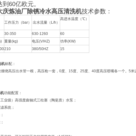
达到60亿欧元。
大庆炼油厂除锈冷水高压清洗机
技术参数：
高进水温度（℃）
工作压力（bar）
出水流量（L/h）
30-350
630-1260
60
)
重量(kg)
电压(V/HZ)
功率(KW)
00
210
380/50HZ
15
洗机
标配：
丝缠绕高压出水管一根，高压枪一套，0度、15度、25度、40度高压喷嘴各一个。5
洗机
功能配置：
（工业级）高强度曲轴式三柱塞（陶瓷质）水泵；
过滤系统；
关；
能；