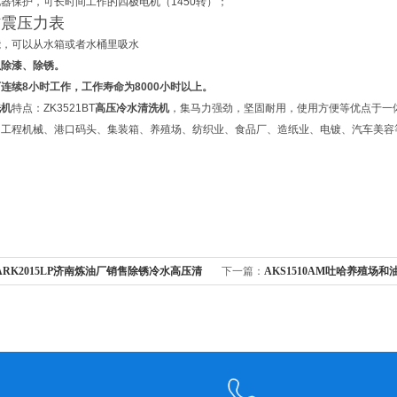
器保护，可长时间工作的四极电机（1450转）；
防震压力表
能，可以从水箱或者水桶里吸水
以除漆、除锈。
可连续
8
小时工作，工作寿命为
8000
小时以上。
洗机
特点：ZK3521BT
高压冷水清洗机
，集马力强劲，坚固耐用，使用方便等优点于一
、工程机械、港口码头、集装箱、养殖场、纺织业、食品厂、造纸业、电镀、汽车美容
ARK2015LP济南炼油厂销售除锈冷水高压清
下一篇：
AKS1510AM吐哈养殖场
洗机