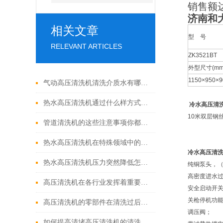
销售额
济南和
相关文章
型 号
RELEVANT ARTICLES
ZK3521BT
外型尺寸(mm
1150×950×9
气动高压清洗机清洗介质水有哪些优点
热水高压清洗机通过什么样方式来实现增压呢
冷水高压清
10米双层钢
管道清洗机的这些注意事项你都落实到位了吗
热水高压清洗机在特殊领域中的应用
冷水高压清
热水高压清洗机压力突然降低怎么回事
纯铜泵头，
高密度进水
高压清洗机在各行业发挥着重要的作用
安全启动开
关枪停机功
高压清洗机的零部件在清洗过后还需要注意什么
调压阀；
如何提高清堵高压清洗机的清洗效果？