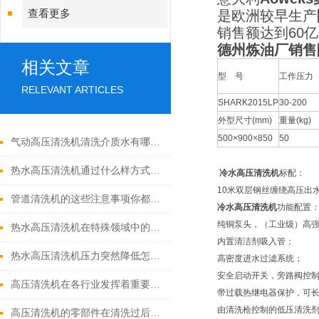
查看更多
是欧洲较早生产
销售额达到60
德州炼油厂销售
相关文章
型 号
工作压力（
RELEVANT ARTICLES
SHARK2015LP
30-200
外型尺寸(mm)
重量(kg)
500×900×850
50
气动高压清洗机清洗介质水有哪些优点
热水高压清洗机通过什么样方式来实现增压呢
冷水高压清洗机
标配：
10米双层钢丝缠绕高压出
管道清洗机的这些注意事项你都落实到位了吗
冷水高压清洗机
功能配置
纯铜泵头，（工业级）高
热水高压清洗机在特殊领域中的应用
内置清洁剂吸入管；
热水高压清洗机压力突然降低怎么回事
高密度进水过滤系统；
安全启动开关，旁路阀控
高压清洗机在各行业发挥着重要的作用
带过载热继电器保护，可长
由清洗枪控制的低压清洗
高压清洗机的零部件在清洗过后还需要注意什么