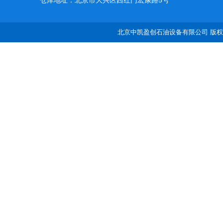
仓库地址：北京市大兴区西红门宏康路5号
北京中凯盈创石油设备有限公司 版权所