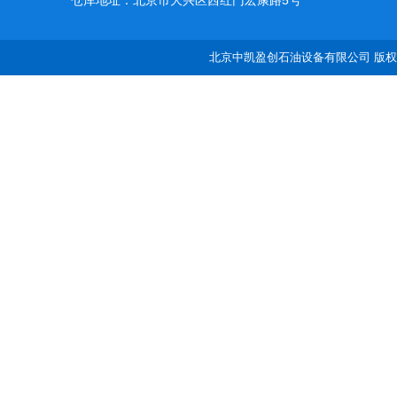
仓库地址：北京市大兴区西红门宏康路5号
北京中凯盈创石油设备有限公司 版权所