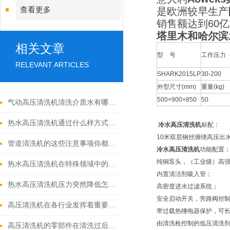
查看更多
是欧洲较早生产
销售额达到60
塔里木和哈尔滨
相关文章
型 号
工作压力（
RELEVANT ARTICLES
SHARK2015LP
30-200
外型尺寸(mm)
重量(kg)
500×900×850
50
气动高压清洗机清洗介质水有哪些优点
热水高压清洗机通过什么样方式来实现增压呢
冷水高压清洗机
标配：
10米双层钢丝缠绕高压出
管道清洗机的这些注意事项你都落实到位了吗
冷水高压清洗机
功能配置
纯铜泵头，（工业级）高
热水高压清洗机在特殊领域中的应用
内置清洁剂吸入管；
热水高压清洗机压力突然降低怎么回事
高密度进水过滤系统；
安全启动开关，旁路阀控
高压清洗机在各行业发挥着重要的作用
带过载热继电器保护，可长
由清洗枪控制的低压清洗
高压清洗机的零部件在清洗过后还需要注意什么