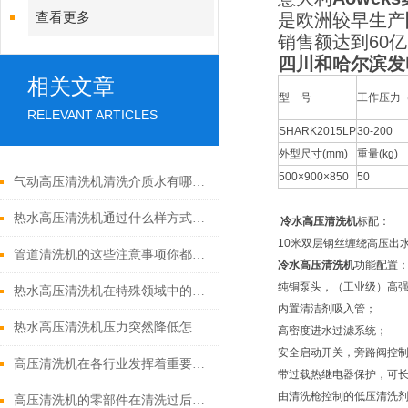
查看更多
是欧洲较早生产
销售额达到60
四川和哈尔滨发
相关文章
型 号
工作压力（
RELEVANT ARTICLES
SHARK2015LP
30-200
外型尺寸(mm)
重量(kg)
500×900×850
50
气动高压清洗机清洗介质水有哪些优点
热水高压清洗机通过什么样方式来实现增压呢
冷水高压清洗机
标配：
10米双层钢丝缠绕高压出
管道清洗机的这些注意事项你都落实到位了吗
冷水高压清洗机
功能配置
纯铜泵头，（工业级）高
热水高压清洗机在特殊领域中的应用
内置清洁剂吸入管；
热水高压清洗机压力突然降低怎么回事
高密度进水过滤系统；
安全启动开关，旁路阀控
高压清洗机在各行业发挥着重要的作用
带过载热继电器保护，可长
由清洗枪控制的低压清洗
高压清洗机的零部件在清洗过后还需要注意什么