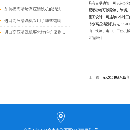
具有自吸功能，可以从水
如何提高清堵高压清洗机的清洗效果？
配喷砂枪可以除漆、除锈
重工设计，可连续
8
小时工
进口高压清洗机采用了哪些铺助系统
冷水高压清洗机
特点：
SH
山、铁路、电力、工程机
进口高压清洗机要怎样维护保养才算合理呢
可选附件：
上一篇：
AKS1510AM
清洗机