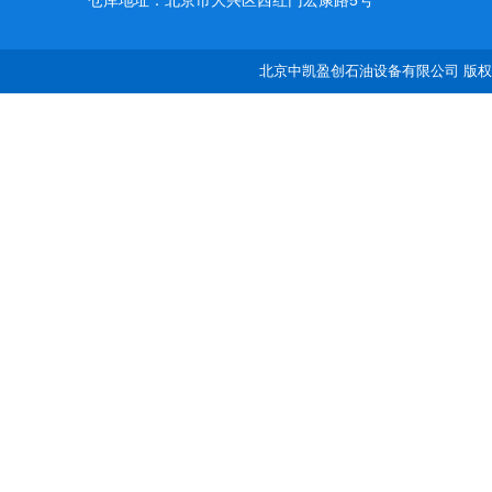
仓库地址：北京市大兴区西红门宏康路5号
北京中凯盈创石油设备有限公司 版权所