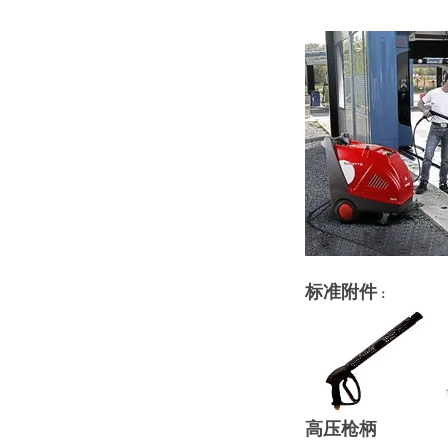
标准附件
：
高压枪柄 