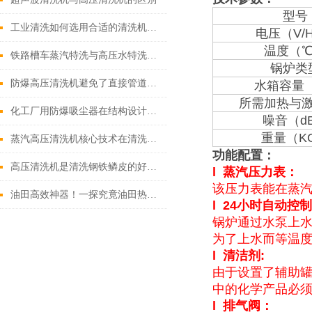
型号
工业清洗如何选用合适的清洗机工艺
电压（V/
温度（
铁路槽车蒸汽特洗与高压水特洗工艺比较
锅炉类
防爆高压清洗机避免了直接管道供水模式下的水体脉冲
水箱容量
所需加热与
化工厂用防爆吸尘器在结构设计上具有多个特点
噪音（d
重量（K
蒸汽高压清洗机核心技术在清洗行业
功能配置：
高压清洗机是清洗钢铁鳞皮的好东西
l
蒸汽压力表
：
该压力表能在蒸汽
油田高效神器！一探究竟油田热水高压清洗机的核心组件
l
24
小时自动控制
锅炉通过水泵上水
为了上水而等温
l
清洁剂:
由于设置了辅助
中的化学产品必
l
排气阀
：